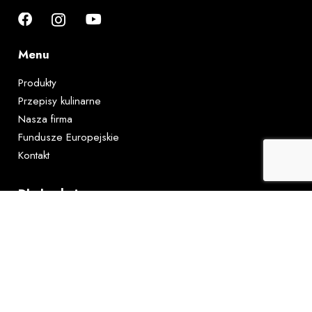
Menu
Produkty
Przepisy kulinarne
Nasza firma
Fundusze Europejskie
Kontakt
Dla kuchni
Maszynki do mielenia
Miksery i blendery
Krajalnice
Czajniki elektryczne
Sokowirówki i wyciskarki