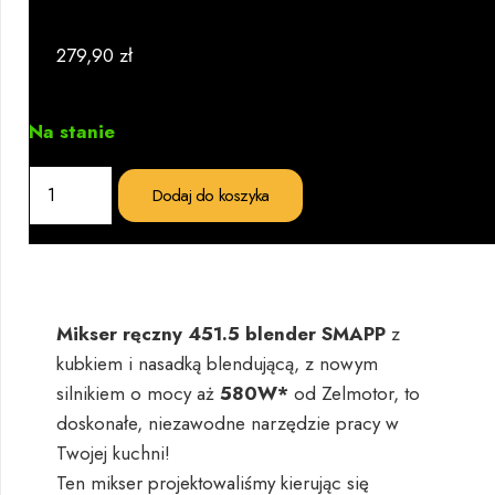
279,90
zł
Na stanie
ilość
Dodaj do koszyka
Mikser
ręczny
451.5
blender
SMAPP
Mikser ręczny 451.5 blender SMAPP
z
kubkiem i nasadką blendującą, z nowym
silnikiem o mocy aż
580W*
od Zelmotor, to
doskonałe, niezawodne narzędzie pracy w
Twojej kuchni!
Ten mikser projektowaliśmy kierując się