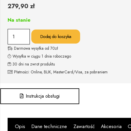
279,90
zł
Na stanie
ilość
Dodaj do koszyka
Mikser
ręczny
Darmowa wysyłka od 70zł
451.5
Wysyłka w ciągu 1 dnia roboczego
blender
30 dni na zwrot produktu
SMAPP
Płatności: Online, BLIK, MasterCard/Visa, za pobraniem
Instrukcja obsługi
Opis
Dane techniczne
Zawartość
Akcesoria
O