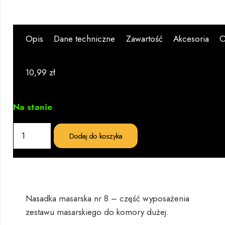
Opis
Dane techniczne
Zawartość
Akcesoria
O
10,99
zł
Na stanie
ilość
Dodaj do koszyka
Nasadka
masarska
nr
8
Nasadka masarska nr 8 – część wyposażenia
zestawu masarskiego do komory dużej.