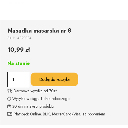
Nasadka masarska nr 8
SKU:
4890884
10,99
zł
Na stanie
ilość
Dodaj do koszyka
Nasadka
masarska
Darmowa wysyłka od 70zł
nr
Wysyłka w ciągu 1 dnia roboczego
8
30 dni na zwrot produktu
Płatności: Online, BLIK, MasterCard/Visa, za pobraniem