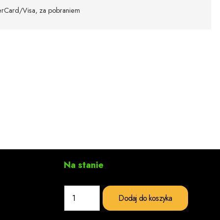
sterCard/Visa, za pobraniem
Na stanie
ilość
Dodaj do koszyka
Stojak
czarny