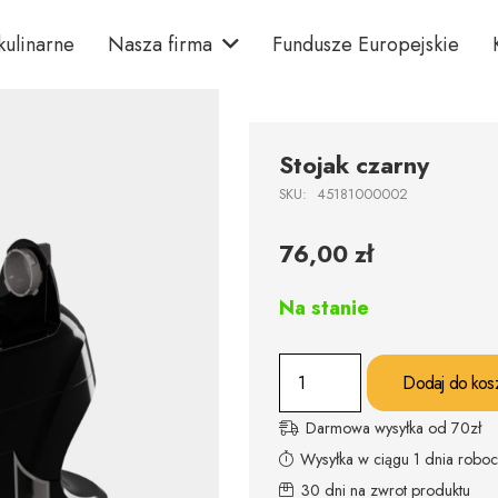
kulinarne
Nasza firma
Fundusze Europejskie
Stojak czarny
SKU:
45181000002
76,00
zł
Na stanie
ilość
Dodaj do kos
Stojak
czarny
Darmowa wysyłka od 70zł
Wysyłka w ciągu 1 dnia robo
30 dni na zwrot produktu