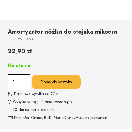
Amortyzator nóżka do stojaka miksera
SKU:
293.00940
22,90
zł
Na stanie
ilość
Dodaj do koszyka
Amortyzator
nóżka
Darmowa wysyłka od 70zł
do
Wysyłka w ciągu 1 dnia roboczego
stojaka
30 dni na zwrot produktu
miksera
Płatności: Online, BLIK, MasterCard/Visa, za pobraniem