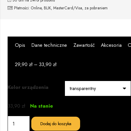
Płatności: Online, BLIK, MasterCard/Visa, za pobraniem
Opis
Dane techniczne
Zawartość
Akcesoria
O
29,90
zł
–
33,90
zł
Kolor urządzenia
33,90
zł
Na stanie
ilość
Dodaj do koszyka
Misa