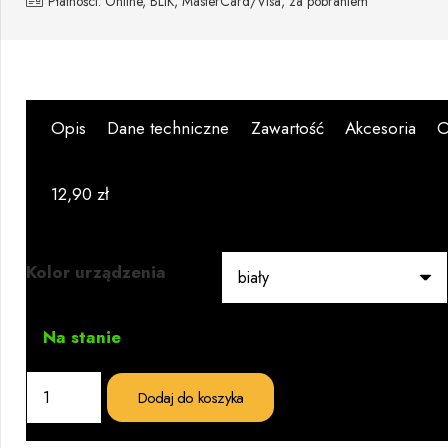
Płatności: Online, BLIK, MasterCard/Visa, za pobraniem
Opis
Dane techniczne
Zawartość
Akcesoria
O
12,90
zł
Kolor urządzenia
Na stanie
ilość
Dodaj do koszyka
Misa
zasypowa