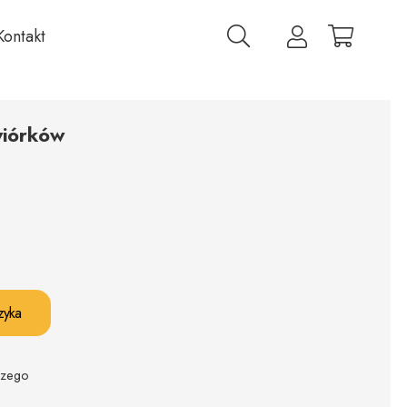
Kontakt
wiórków
zyka
czego