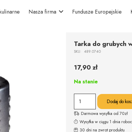
kulinarne
Nasza firma
Fundusze Europejskie
Tarka do grubych 
SKU:
489.0740
17,90
zł
Na stanie
ilość
Dodaj do kos
Tarka
do
Darmowa wysyłka od 70zł
grubych
Wysyłka w ciągu 1 dnia robo
wiórków
30 dni na zwrot produktu